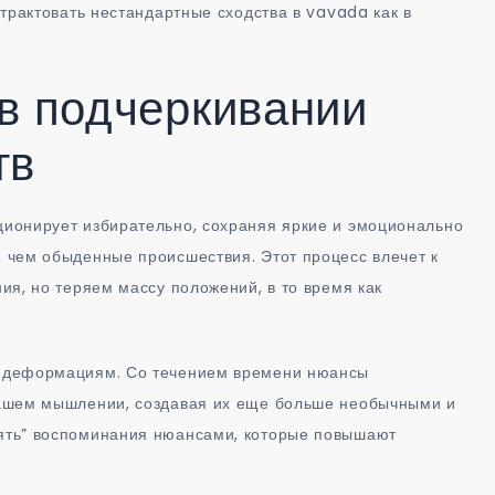
трактовать нестандартные сходства в vavada как в
в подчеркивании
тв
ионирует избирательно, сохраняя яркие и эмоционально
 чем обыденные происшествия. Этот процесс влечет к
ия, но теряем массу положений, в то время как
 деформациям. Со течением времени нюансы
нашем мышлении, создавая их еще больше необычными и
ять” воспоминания нюансами, которые повышают