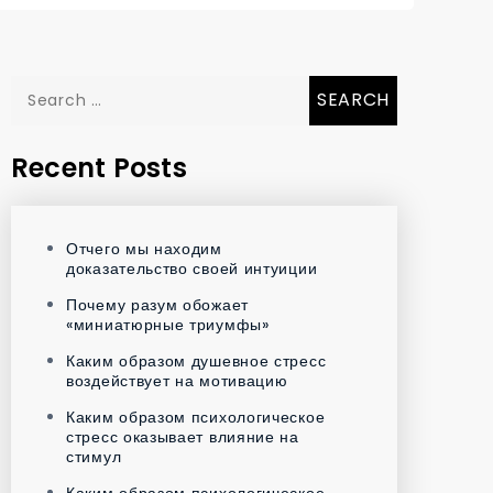
Search
for:
Recent Posts
Отчего мы находим
доказательство своей интуиции
Почему разум обожает
«миниатюрные триумфы»
Каким образом душевное стресс
воздействует на мотивацию
Каким образом психологическое
стресс оказывает влияние на
стимул
Каким образом психологическое