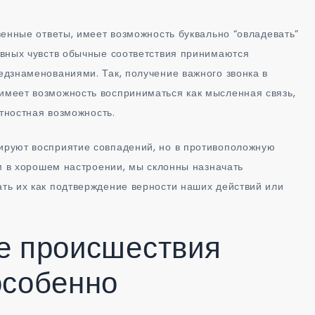
венные ответы, имеет возможность буквально “овладевать”
ивных чувств обычные соответствия принимаются
дзнаменованиями. Так, получение важного звонка в
меет возможность восприниматься как мысленная связь,
ятностная возможность.
руют восприятие совпадений, но в противоположную
им в хорошем настроении, мы склонны назначать
ть их как подтверждение верности наших действий или
е происшествия
особенно