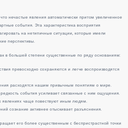
 что нечастые явления автоматически притом увеличенное
артные события. Эта характеристика восприятия
гировать на нетипичные ситуации, которые имели
жие перспективы.
ак в большей степени существенные по ряду основаниям:
твия превосходно сохраняются и легче воспроизводятся
ения расходятся нашим привычным понятиям о мире.
 редкость события усиливает связанные с ним ощущения.
х явлениях чаще повествуют иным людям.
ний сознание активнее отыскивает разъяснения.
вращает его более существенным с беспристрастной точки