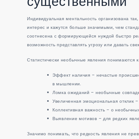
существенными
Индивидуальная ментальность организована так,
интерес и кажутся больше значимыми, чем станд
соотнесена с формирующейся нуждой быстро реа
возможность представлять угрозу или давать све
Статистически необычные явления понимаются к
Эффект наличия – нечастые происшес
в мышлении.
Ломка ожиданий – необычные совпад
Увеличенная эмоциональная отклик –
Коллективная важность – о необычны
Выявление мотивов – для редких явле
Значимо понимать, что редкость явления не пре