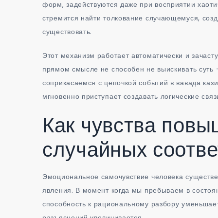
форм, задействуются даже при восприятии хаоти
стремится найти толкование случающемуся, созда
существовать.
Этот механизм работает автоматически и зачаст
прямом смысле не способен не выискивать суть –
соприкасаемся с цепочкой событий в вавада кази
мгновенно приступает создавать логические связ
Как чувства повы
случайных соотве
Эмоциональное самочувствие человека существен
явления. В момент когда мы пребываем в состоя
способность к рациональному разбору уменьшае
разъяснений увеличивается.