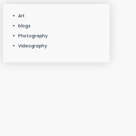
Art
blogs
Photography
Videography