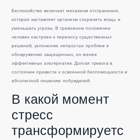
Беспокойство включает механизм отстранения,
которая заставляет организм сохранять мощь и
уменьшать угрозы. В тревожном положении
человек настроен к переносу существенных
решений, уклонению непростых проблем и
обнаружению защищенных, но менее
эффективных альтернатив. Долгая тревога в
состоянии привести к освоенной беспомощности и
абсолютной лишению побуждений.
В какой момент
стресс
трансформируетс