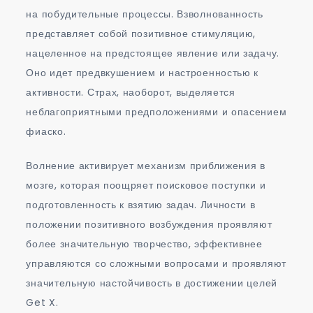
на побудительные процессы. Взволнованность
представляет собой позитивное стимуляцию,
нацеленное на предстоящее явление или задачу.
Оно идет предвкушением и настроенностью к
активности. Страх, наоборот, выделяется
неблагоприятными предположениями и опасением
фиаско.
Волнение активирует механизм приближения в
мозге, которая поощряет поисковое поступки и
подготовленность к взятию задач. Личности в
положении позитивного возбуждения проявляют
более значительную творчество, эффективнее
управляются со сложными вопросами и проявляют
значительную настойчивость в достижении целей
Get X.