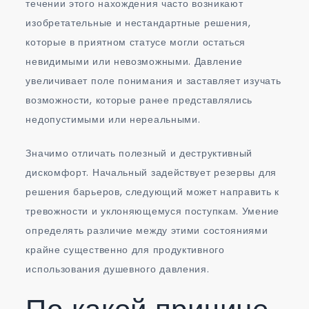
течении этого нахождения часто возникают
изобретательные и нестандартные решения,
которые в приятном статусе могли остаться
невидимыми или невозможными. Давление
увеличивает поле понимания и заставляет изучать
возможности, которые ранее представлялись
недопустимыми или нереальными.
Значимо отличать полезный и деструктивный
дискомфорт. Начальный задействует резервы для
решения барьеров, следующий может направить к
тревожности и уклоняющемуся поступкам. Умение
определять различие между этими состояниями
крайне существенно для продуктивного
использования душевного давления.