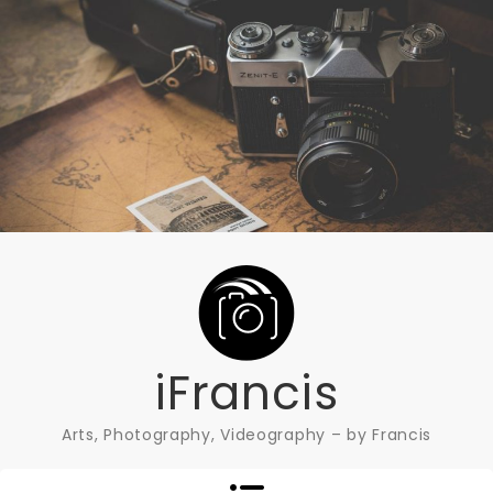
Skip
to
content
iFrancis
Arts, Photography, Videography – by Francis