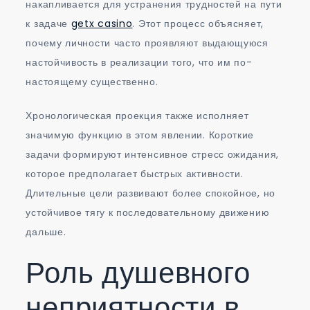
накапливается для устранения трудностей на пути
к задаче
getx casino
. Этот процесс объясняет,
почему личности часто проявляют выдающуюся
настойчивость в реализации того, что им по-
настоящему существенно.
Хронологическая проекция также исполняет
значимую функцию в этом явлении. Короткие
задачи формируют интенсивное стресс ожидания,
которое предполагает быстрых активности.
Длительные цели развивают более спокойное, но
устойчивое тягу к последовательному движению
дальше.
Роль душевного
неприятности в