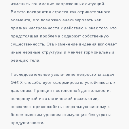
изменить понимание напряженных ситуаций.
Вместо восприятия стресса как отрицательного
элемента, его возможно анализировать как
признак настроенности к действию и знак того, что
предстоящая проблема содержит собственную
существенность. Эта изменение видения включает
иные нервные структуры и меняет гормональный
реакцию тела.
Последовательное увеличение непростоты задач
Get X способствует сформировать устойчивость к
давлению. Принцип постепенной деятельности,
почерпнутый из атлетической психологии,
позволяет приспособить невральную систему к
более высоким уровням стимуляции без утраты
продуктивности.