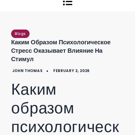
Blogs
Каким Образом Психологическое
Стресс Оказывает Влияние На
Стимул
Каким
образом
психологическ