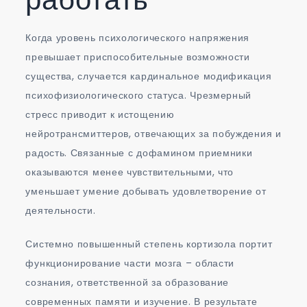
Когда уровень психологического напряжения
превышает приспособительные возможности
существа, случается кардинальное модификация
психофизиологического статуса. Чрезмерный
стресс приводит к истощению
нейротрансмиттеров, отвечающих за побуждения и
радость. Связанные с дофамином приемники
оказываются менее чувствительными, что
уменьшает умение добывать удовлетворение от
деятельности.
Системно повышенный степень кортизола портит
функционирование части мозга – области
сознания, ответственной за образование
современных памяти и изучение. В результате