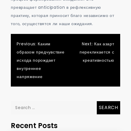
превращает anticipation в рефлексивную
практику, которая приносит благо независимо от
того, осуществятся ли наши ожидания.
Post
Previous:
Каким
Next:
Как азарт
образом предчувствие
перекликается с
navigation
исхода порождает
креативностью
внутреннее
напряжение
Search
for:
Recent Posts