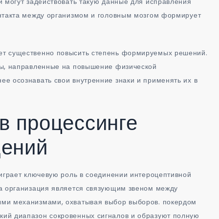
и могут задействовать такую данные для исправления
нтакта между организмом и головным мозгом формирует
ет существенно повысить степень формируемых решений.
ды, направленные на повышение физической
е осознавать свои внутренние знаки и применять их в
в процессинге
щений
 играет ключевую роль в соединении интероцептивной
та организация является связующим звеном между
ыми механизмами, охватывая выбор выборов. покердом
ий диапазон сокровенных сигналов и образуют полную