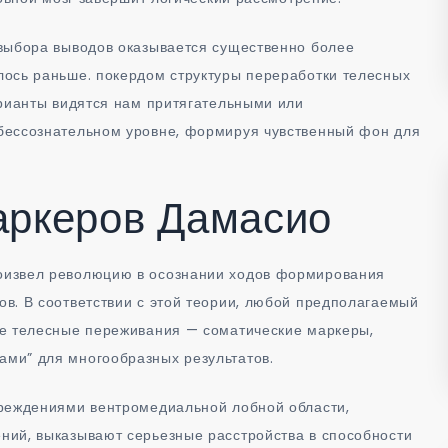
 выбора выводов оказывается существенно более
лось раньше. покердом структуры переработки телесных
арианты видятся нам притягательными или
бессознательном уровне, формируя чувственный фон для
аркеров Дамасио
оизвел революцию в осознании ходов формирования
в. В соответствии с этой теории, любой предполагаемый
ые телесные переживания — соматические маркеры,
ми” для многообразных результатов.
вреждениями вентромедиальной лобной области,
ний, выказывают серьезные расстройства в способности