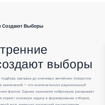
я Создают Выборы
утренние
создают выборы
 подбора завтрака до ключевых житейских поворотов.
е заключений — это исключительно рациональный
ении фактов. Однако нынешняя нейронаука раскрывает
я играют основную задачу в формировании отборов,
ловной мозг завершит логический рассмотрение.