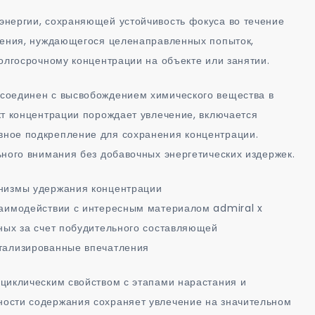
энергии, сохраняющей устойчивость фокуса во течение
очения, нуждающегося целенаправленных попыток,
олгосрочному концентрации на объекте или занятии.
соединен с высвобождением химического вещества в
кт концентрации порождает увлечение, включается
ное подкрепление для сохранения концентрации.
ьного внимания без добавочных энергетических издержек.
анизмы удержания концентрации
заимодействии с интересным материалом admiral x
ных за счет побудительного составляющей
тализированные впечатления
циклическим свойством с этапами нарастания и
ости содержания сохраняет увлечение на значительном