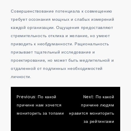
Совершенствование потенциала к совмещению
требует осознания мощных и слабых измерений
каждой организации. Ощущения предоставляют
стремительность отклика и желание, но умеют
приводить к необдуманности. Рациональность
призывает тщательный исследование и
проектирование, но может быть медлительной и
отдаленной от подлинных необходимостей
личности.
Post
Previous:
По какой
Next:
По какой
причине нам хочется
причине людям
navigation
мониторить за топами
нравится мониторить
за рейтингами