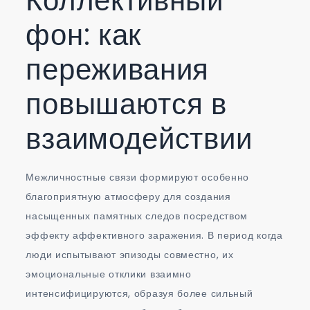
Коллективный
фон: как
переживания
повышаются в
взаимодействии
Межличностные связи формируют особенно
благоприятную атмосферу для создания
насыщенных памятных следов посредством
эффекту аффективного заражения. В период когда
люди испытывают эпизоды совместно, их
эмоциональные отклики взаимно
интенсифицируются, образуя более сильный