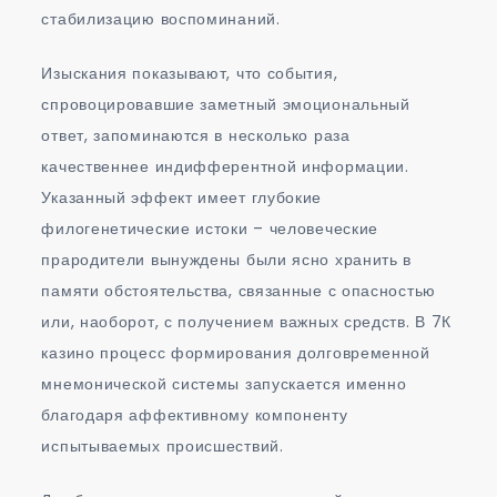
стабилизацию воспоминаний.
Изыскания показывают, что события,
спровоцировавшие заметный эмоциональный
ответ, запоминаются в несколько раза
качественнее индифферентной информации.
Указанный эффект имеет глубокие
филогенетические истоки – человеческие
прародители вынуждены были ясно хранить в
памяти обстоятельства, связанные с опасностью
или, наоборот, с получением важных средств. В 7К
казино процесс формирования долговременной
мнемонической системы запускается именно
благодаря аффективному компоненту
испытываемых происшествий.