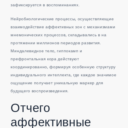
зафиксируется в воспоминаниях.
Нейробиологические процессы, осуществляющие
взаимодействие аффективных зон с механизмами
мнемонических процессов, складывались в на
протяжении миллионов периодов развития.
Миндалевидное тело, гиппокамп и
префронтальная кора действуют
координированно, формируя особенную структуру
индивидуального интеллекта, где каждое значимое
ощущение получает уникальную маркер для
будущего воспроизведения.
Отчего
аффективные