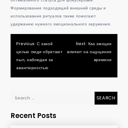
Формирование подходящей внешней среды и
использование ритуалов также помогают
удержанию нужного эмоционального окружения.
Post
Previous:
С какой
Next:
Как эмоции
целью люди обретают
влияют на ощущение
navigation
пыл, наблюдая за
времени
авантюрностью
Search
for:
Recent Posts